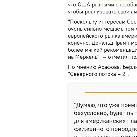
что США разными способам
чтобы реализовать свои а
"Поскольку интересам Сое
очень сильно мешает, тем
европейского рынка амер
конечно, Дональд Трамп мо
более мягкой рекомендации
на Меркель", — отметил по
По мнению Асафова, Берли
"Северного потока – 2".
"Думаю, что уже помеш
безусловно, будет пыт
для американских пла
сжиженного природног
пытаться как-то изме