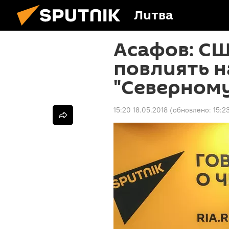
Литва
Асафов: СШ
повлиять н
"Северному
15:20 18.05.2018
(обновлено:
15:2