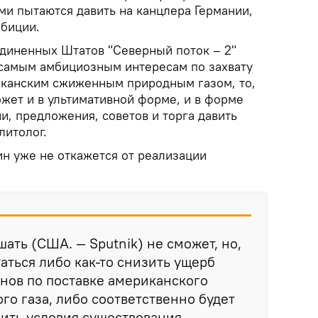
и пытаются давить на канцлера Германии,
мбиции.
диненных Штатов "Северный поток – 2"
 самым амбициозным интересам по захвату
иканским сжиженным природным газом, то,
жет и в ультимативной форме, и в форме
, предложения, советов и торга давить
литолог.
н уже не откажется от реализации
ать (США. — Sputnik) не сможет, но,
аться либо как-то снизить ущерб
нов по поставке американского
о газа, либо соответственно будет
нить условия существования