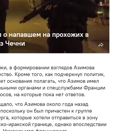
л о напавшем на прохожих в
з Чечни
ки, в формировании взглядов Азимова
тво. Кроме того, как подчеркнул политик,
т основания полагать, что Азимов имел
ельными органами и спецслужбами Франции
осов, на которые пока нет ответов.
ало, что Азимова около года назад
поскольку он был причастен к группе
га, которые хотели отправиться в зону
ско-иракской границе, однако впоследствии
. Никаких мер французские