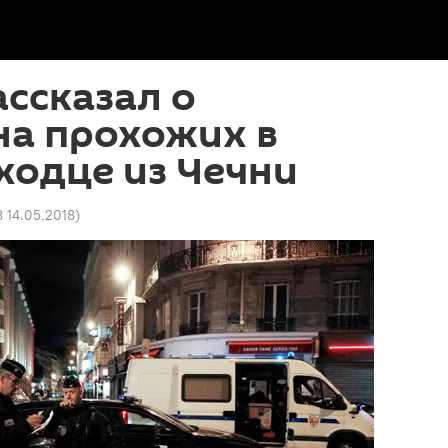
ссказал о
на прохожих в
ходце из Чечни
8 14.05.2018
)