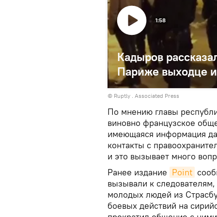
1:58
Кадыров рассказа
Париже выходце и
©
Ruptly
. Associated Press
По мнению главы республи
виновно французское общес
имеющаяся информация дае
контакты с правоохранит
и это вызывает много вопр
Ранее издание
Point
сообщ
вызывали к следователям, 
молодых людей из Страсбур
боевых действий на сирий
прекратил общение с ними