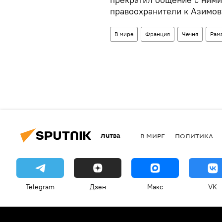
правоохранители к Азимов
В мире
Франция
Чечня
Рам
Литва
В МИРЕ
ПОЛИТИКА
Telegram
Дзен
Макс
VK