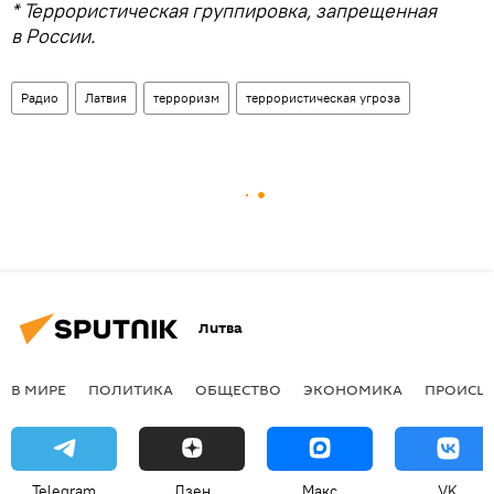
* Террористическая группировка, запрещенная
в России.
Радио
Латвия
терроризм
террористическая угроза
Литва
В МИРЕ
ПОЛИТИКА
ОБЩЕСТВО
ЭКОНОМИКА
ПРОИСШ
Telegram
Дзен
Макс
VK