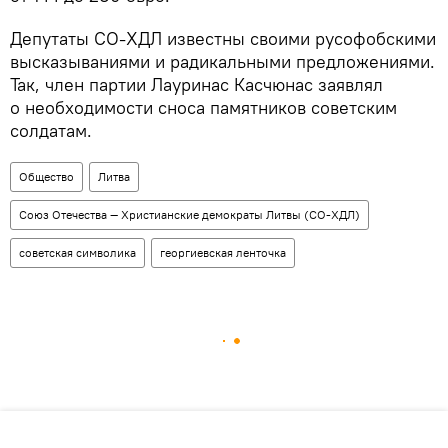
Депутаты СО-ХДЛ известны своими русофобскими
высказываниями и радикальными предложениями.
Так, член партии Лауринас Касчюнас заявлял
о необходимости сноса памятников советским
солдатам.
Общество
Литва
Союз Отечества — Христианские демократы Литвы (СО-ХДЛ)
советская символика
георгиевская ленточка