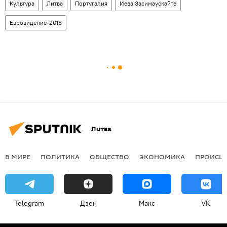
Культура
Литва
Португалия
Иева Засимаускайте
Евровидение-2018
Литва
В МИРЕ
ПОЛИТИКА
ОБЩЕСТВО
ЭКОНОМИКА
ПРОИСШ
Telegram
Дзен
Макс
VK