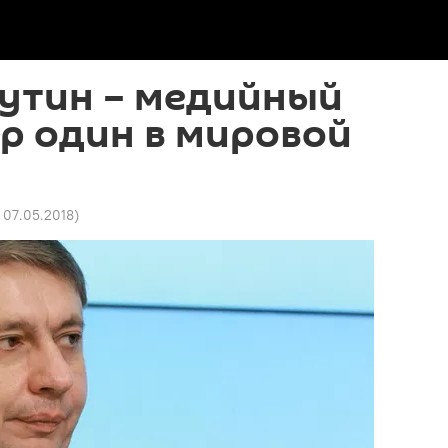
Путин – медийный
р один в мировой
2 07.05.2018
)