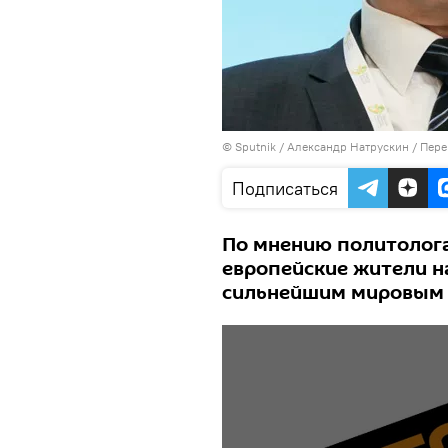
© Sputnik / Александр Натрускин
/
Пере
Подписаться
По мнению политолога
европейские жители н
сильнейшим мировым 