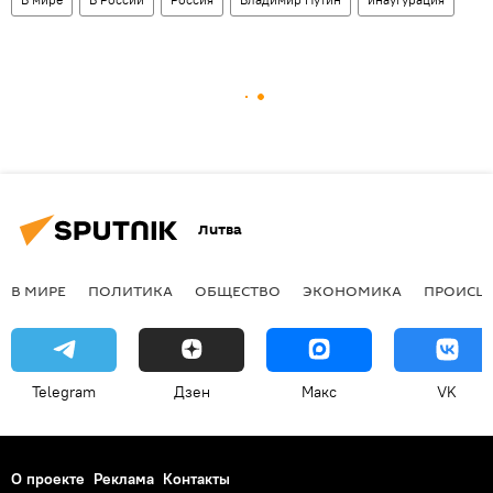
Литва
В МИРЕ
ПОЛИТИКА
ОБЩЕСТВО
ЭКОНОМИКА
ПРОИСШ
Telegram
Дзен
Макс
VK
О проекте
Реклама
Контакты