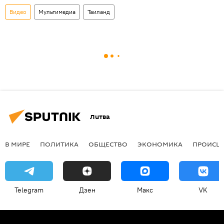
Видео
Мультимедиа
Таиланд
Литва
В МИРЕ
ПОЛИТИКА
ОБЩЕСТВО
ЭКОНОМИКА
ПРОИСШ
Telegram
Дзен
Макс
VK