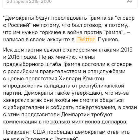
20 апреля 2018, 21:00
"Демократы будут преследовать Трампа за "сговор
с Россией" не потому, что был сговор, а потому,
что им нужно горючее в войне против Трампа", —
написал в своем аккаунте в
Twitter
Пушков.
Иск демпартии связан с хакерскими атаками 2015
и 2016 годов. По их мнению, члены
предвыборного штаба Трампа состояли в сговоре
с российским правительством и спецслужбами
с целью препятствия Хиллари Клинтон
и продвижения кандидата от республиканской
партии. Демократы также утверждают, что из-за
хакерских атак они якобы не смогли общаться
с избирателями и собирать пожертвования, в связи
с этим представители Демпартии требуют
компенсации в несколько миллионов долларов.
Президент США пообещал демократам ответить
на иск о "сговоре с Россией".