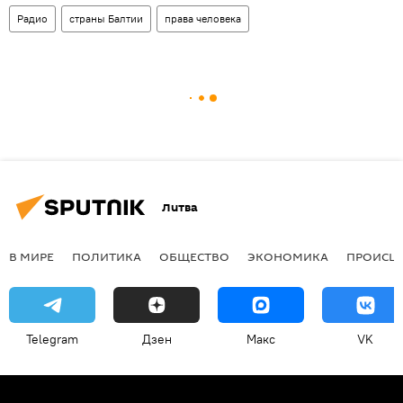
Радио
страны Балтии
права человека
Литва
В МИРЕ
ПОЛИТИКА
ОБЩЕСТВО
ЭКОНОМИКА
ПРОИСШ
Telegram
Дзен
Макс
VK