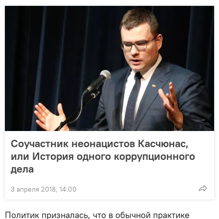
Соучастник неонацистов Касчюнас,
или История одного коррупционного
дела
3 апреля 2018, 14:00
Политик призналась, что в обычной практике