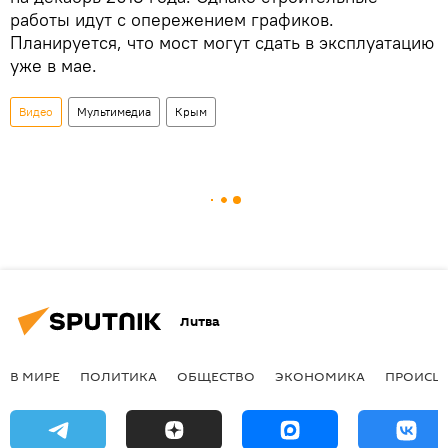
работы идут с опережением графиков.
Планируется, что мост могут сдать в эксплуатацию
уже в мае.
Видео
Мультимедиа
Крым
Литва
В МИРЕ
ПОЛИТИКА
ОБЩЕСТВО
ЭКОНОМИКА
ПРОИСШ