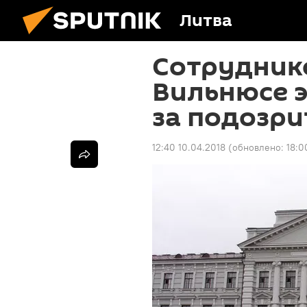
Литва
Сотруднико
Вильнюсе э
за подозри
12:40 10.04.2018
(обновлено:
18:0