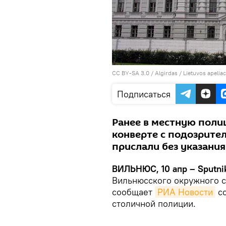
CC BY-SA 3.0
/
Algirdas / Lietuvos apelia
Подписаться
Ранее в местную поли
конверте с подозрит
прислали без указания
ВИЛЬНЮС, 10 апр – Sputni
Вильнюсского окружного с
сообщает
РИА Новости
со
столичной полиции.