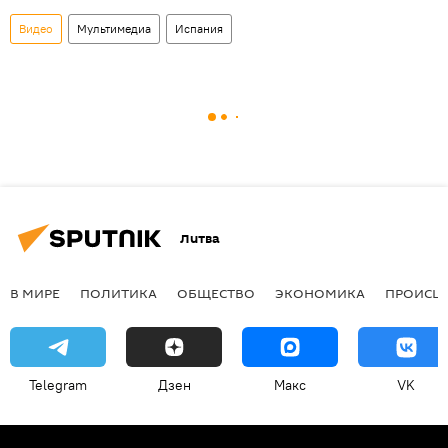
Видео
Мультимедиа
Испания
Литва
В МИРЕ
ПОЛИТИКА
ОБЩЕСТВО
ЭКОНОМИКА
ПРОИСШ
Telegram
Дзен
Макс
VK