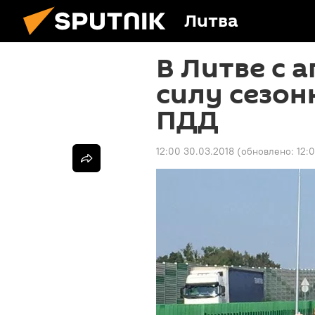
Литва
В Литве с а
силу сезон
ПДД
12:00 30.03.2018
(обновлено:
12: