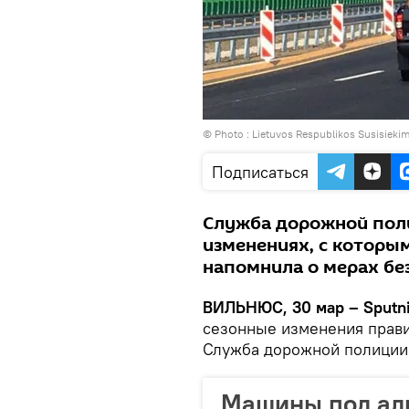
© Photo :
Lietuvos Respublikos Susisiekim
Подписаться
Служба дорожной поли
изменениях, с которы
напомнила о мерах бе
ВИЛЬНЮС, 30 мар – Sputni
сезонные изменения прав
Служба дорожной полиции
Машины под алк