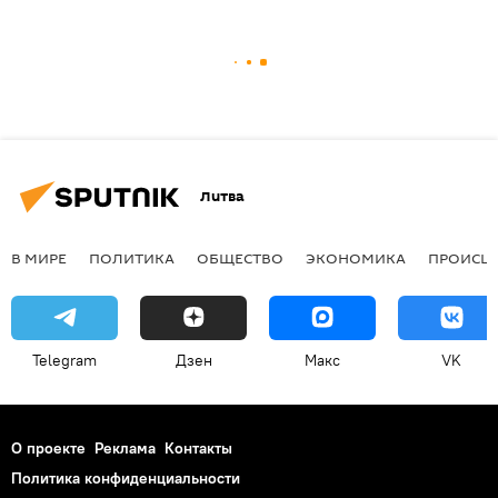
Литва
В МИРЕ
ПОЛИТИКА
ОБЩЕСТВО
ЭКОНОМИКА
ПРОИСШ
Telegram
Дзен
Макс
VK
О проекте
Реклама
Контакты
Политика конфиденциальности