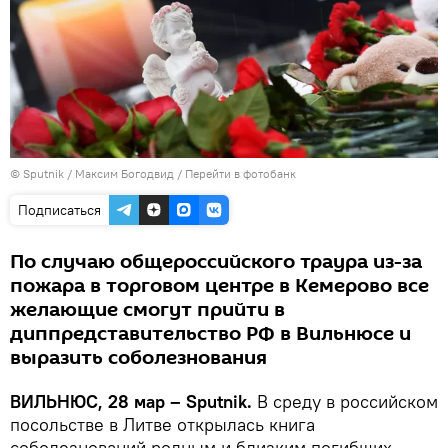
© Sputnik / Максим Богодвид
/
Перейти в фотобанк
Подписаться
По случаю общероссийского траура из-за
пожара в торговом центре в Кемерово все
желающие смогут прийти в
диппредставительство РФ в Вильнюсе и
выразить соболезнования
ВИЛЬНЮС, 28 мар – Sputnik.
В среду в российском
посольстве в Литве открылась книга
соболезнований родным и близким погибших