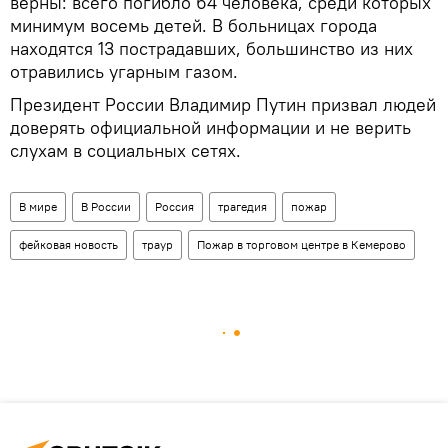
верны: всего погибло 64 человека, среди которых
минимум восемь детей. В больницах города
находятся 13 пострадавших, большинство из них
отравились угарным газом.
Президент России Владимир Путин призвал людей
доверять официальной информации и не верить
слухам в социальных сетях.
В мире
В России
Россия
трагедия
пожар
фейковая новость
траур
Пожар в торговом центре в Кемерово