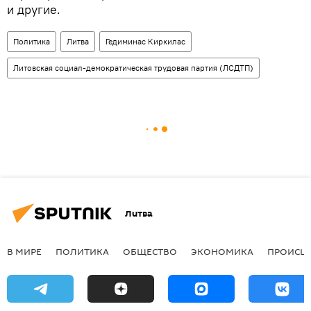
и другие.
Политика
Литва
Гедиминас Киркилас
Литовская социал-демократическая трудовая партия (ЛСДТП)
Литва
В МИРЕ
ПОЛИТИКА
ОБЩЕСТВО
ЭКОНОМИКА
ПРОИСШ