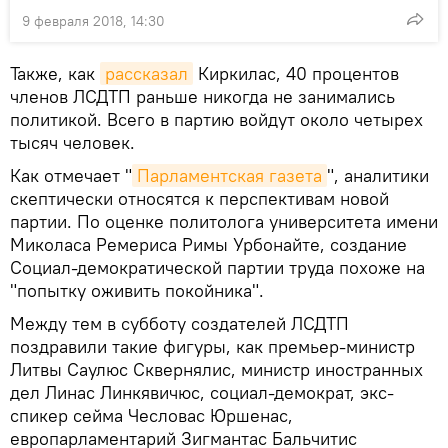
9 февраля 2018, 14:30
Также, как
рассказал
Киркилас, 40 процентов
членов ЛСДТП раньше никогда не занимались
политикой. Всего в партию войдут около четырех
тысяч человек.
Как отмечает "
Парламентская газета
", аналитики
скептически относятся к перспективам новой
партии. По оценке политолога университета имени
Миколаса Ремериса Римы Урбонайте, создание
Социал-демократической партии труда похоже на
"попытку оживить покойника".
Между тем в субботу создателей ЛСДТП
поздравили такие фигуры, как премьер-министр
Литвы Саулюс Сквернялис, министр иностранных
дел Линас Линкявичюс, социал-демократ, экс-
спикер сейма Чесловас Юршенас,
европарламентарий Зигмантас Бальчитис