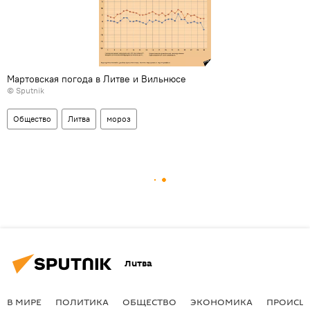
Мартовская погода в Литве и Вильнюсе
© Sputnik
Общество
Литва
мороз
Литва
В МИРЕ
ПОЛИТИКА
ОБЩЕСТВО
ЭКОНОМИКА
ПРОИСШ