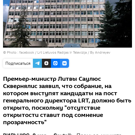
© Photo :
facebook / Lrt Lietuvos Radijas Ir Televizija / By Andreyev
Подписаться
Премьер-министр Литвы Саулюс
Сквернялис заявил, что собрание, на
котором выступят кандидаты на пост
генерального директора LRT, должно быть
открыто, поскольку "отсутствие
открытости ставит под сомнение
прозрачность"