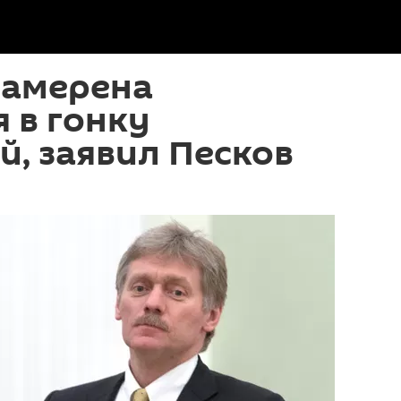
намерена
я в гонку
, заявил Песков