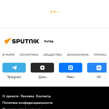
Литва
В МИРЕ
ПОЛИТИКА
ОБЩЕСТВО
ЭКОНОМИКА
ПРОИСШ
Telegram
Дзен
Макс
VK
О проекте
Реклама
Контакты
Политика конфиденциальности