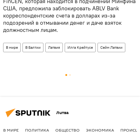
FinCEN, которая находится в подчинении Минфина
США, предложила заблокировать ABLV Bank
корреспондентские счета в долларах из-за
подозрений в отмывании денег и даче взяток
должностным лицам.
В мире
В Балтии
Латвия
Илга Крейтусе
Сейм Латвии
Литва
В МИРЕ
ПОЛИТИКА
ОБЩЕСТВО
ЭКОНОМИКА
ПРОИСШ