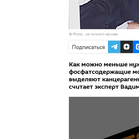
© Photo : из личного архива
Подписаться
Как можно меньше ну
фосфатсодержащие мо
выделяют канцерагены
считает эксперт Вади