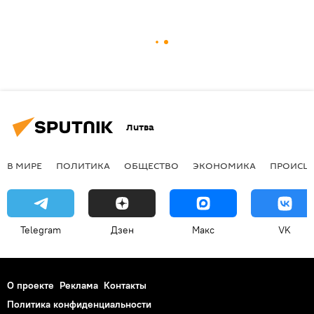
Литва
В МИРЕ
ПОЛИТИКА
ОБЩЕСТВО
ЭКОНОМИКА
ПРОИСШ
Telegram
Дзен
Макс
VK
О проекте
Реклама
Контакты
Политика конфиденциальности