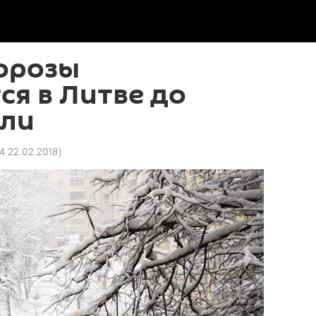
орозы
я в Литве до
ели
24 22.02.2018
)