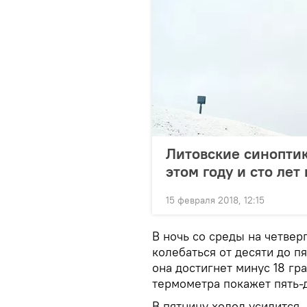
Литовские синоптик
этом году и сто лет
15 февраля 2018, 12:15
В ночь со среды на четвер
колебаться от десяти до п
она достигнет минус 18 гр
термометра покажет пять-д
В пятницу холод усилится.