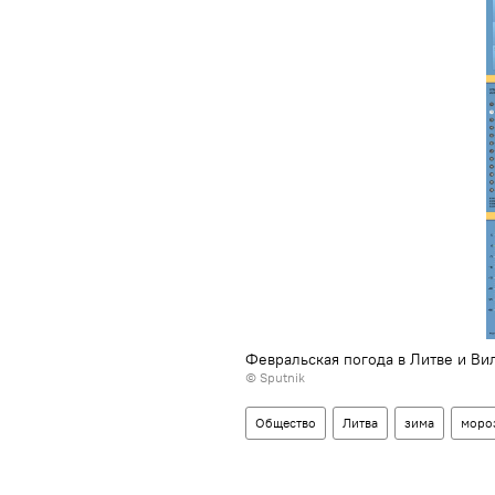
Февральская погода в Литве и Ви
© Sputnik
Общество
Литва
зима
моро