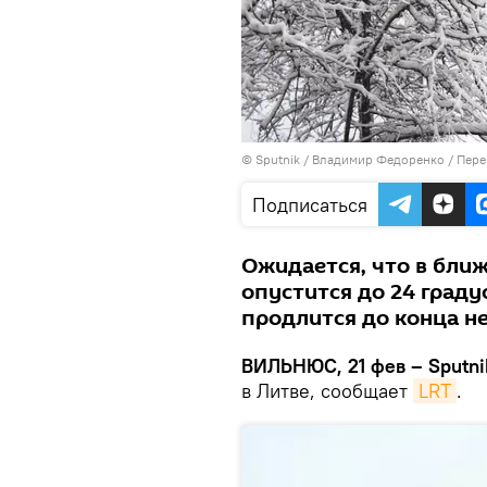
© Sputnik / Владимир Федоренко
/
Пере
Подписаться
Ожидается, что в бли
опустится до 24 граду
продлится до конца н
ВИЛЬНЮС, 21 фев – Sputni
в Литве, сообщает
LRT
.