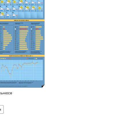
льнюсе
з