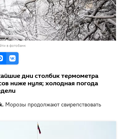
йти в фотобанк
жайшие дни столбик термометра
сов ниже нуля; холодная погода
едели
k.
Морозы продолжают свирепствовать