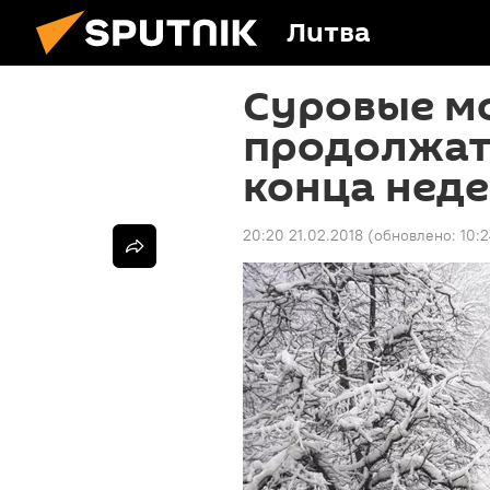
Литва
Суровые м
продолжатс
конца нед
20:20 21.02.2018
(обновлено:
10: