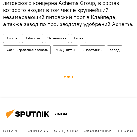
литовского концерна Achema Group, в состав
которого входит в том числе крупнейший
незамерзающий литовский порт в Клайпеде,
а также завод по производству удобрений Achema.
В мире
В России
Экономика
Литва
Калиниградская область
МИД Литвы
инвестиции
завод
Литва
В МИРЕ
ПОЛИТИКА
ОБЩЕСТВО
ЭКОНОМИКА
ПРОИСШ