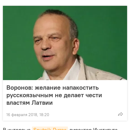
Воронов: желание напакостить
русскоязычным не делает чести
властям Латвии
16 февраля 2018, 18:20
В интервью
Sputnik Литва
директор Института