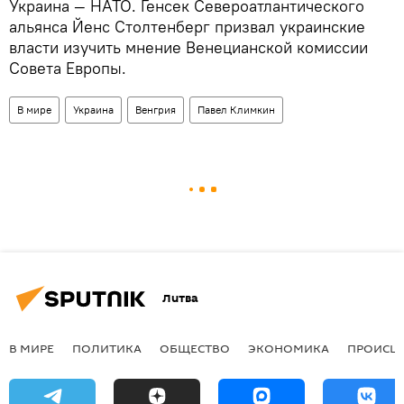
Украина — НАТО. Генсек Североатлантического
альянса Йенс Столтенберг призвал украинские
власти изучить мнение Венецианской комиссии
Совета Европы.
В мире
Украина
Венгрия
Павел Климкин
Литва
В МИРЕ
ПОЛИТИКА
ОБЩЕСТВО
ЭКОНОМИКА
ПРОИСШ