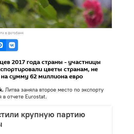
ти в фотобанк
цев 2017 года страны - участницы
кспортировали цветы странам, не
 на сумму 62 миллиона евро
k.
Литва заняла второе место по экспорту
 в отчете Eurostat.
стили крупную партию
ы