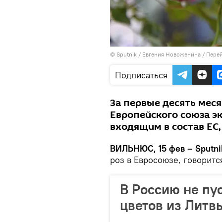
© Sputnik / Евгения Новоженина
/
Перей
Подписаться
За первые десять меся
Европейского союза э
входящим в состав ЕС,
ВИЛЬНЮС, 15 фев – Sputni
роз в Евросоюзе, говорится
В Россию не пу
цветов из Литв