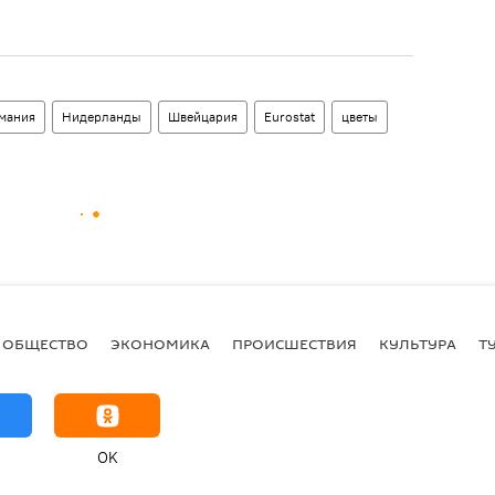
рмания
Нидерланды
Швейцария
Eurostat
цветы
ОБЩЕСТВО
ЭКОНОМИКА
ПРОИСШЕСТВИЯ
КУЛЬТУРА
Т
OK