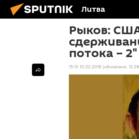
Литва
Рыков: США
сдерживан
потока – 2"
15:10 10.02.2018
(обновлено:
12:28