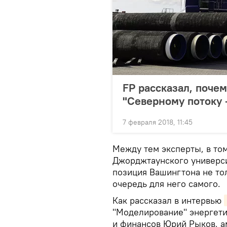
FP рассказал, поч
"Северному потоку 
7 февраля 2018, 11:45
Между тем эксперты, в то
Джорджтаунского универси
позиция Вашингтона не тол
очередь для него самого.
Как рассказал в интервью
"Моделирование" энергети
и финансов Юрий Рыков, а