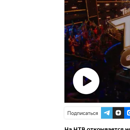
Воспроизвести
видео
Подписаться
На НТВ открывается н