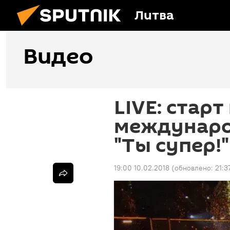
Литва
Видео
LIVE: старт
междунаро
"Ты супер!
19:00 10.02.2018
(обновлено:
21:3