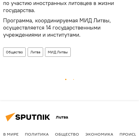
по участию иностранных литовцев в жизни
государства.
Программа, координируемая МИД Литвы,
осуществляется 14 государственными
учреждениями и институтами.
Общество
Литва
МИД Литвы
Литва
В МИРЕ
ПОЛИТИКА
ОБЩЕСТВО
ЭКОНОМИКА
ПРОИСШ