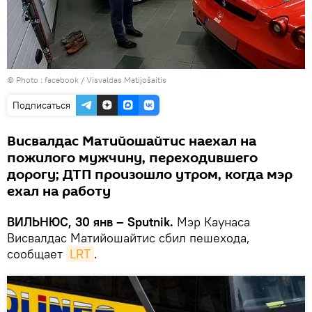
© Photo :
facebook / Visvaldas Matijošaitis
Подписаться
Висвалдас Матийошайтис наехал на
пожилого мужчину, переходившего
дорогу; ДТП произошло утром, когда мэр
ехал на работу
ВИЛЬНЮС, 30 янв – Sputnik.
Мэр Каунаса
Висвалдас Матийошайтис сбил пешехода,
сообщает
LRT
.