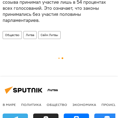
созыва принимал участие лишь в 54 процентах
всех голосований. Это означает, что законы
принимались без участия половины
парламентариев.
Общество
Литва
Сейм Литвы
Литва
В МИРЕ
ПОЛИТИКА
ОБЩЕСТВО
ЭКОНОМИКА
ПРОИСШ