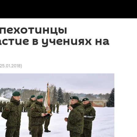
 пехотинцы
стие в учениях на
 25.01.2018
)