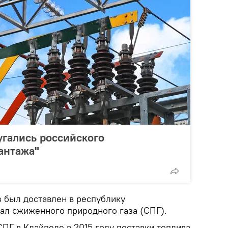
гались российского
антажа"
 был доставлен в республику
ал сжиженного природного газа (СПГ).
ПГ в Клайпеде в 2015 году поставки топлива