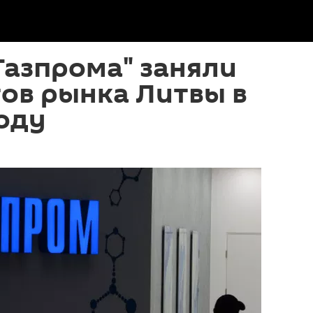
Газпрома" заняли
ов рынка Литвы в
оду