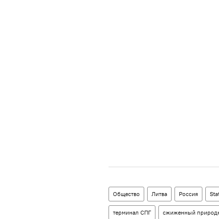
Общество
Литва
Россия
Sta
терминал СПГ
сжиженный природн