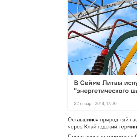
В Сейме Литвы испу
"энергетического ш
22 января 2018, 17:00
Оставшийся природный газ
через Клайпедский термин
После запуска терминала С