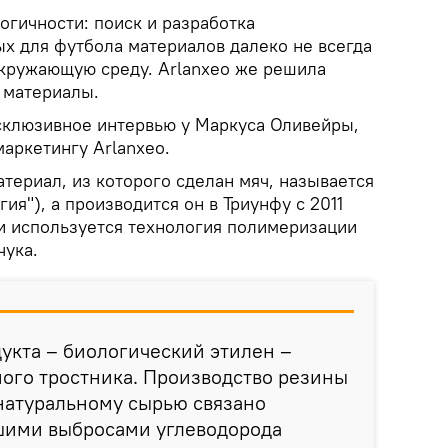
огичности: поиск и разработка
х для футбола материалов далеко не всегда
кружающую среду. Arlanxeo же решила
 материалы.
склюзивное интервью у Маркуса Оливейры,
аркетингу Arlanxeo.
атериал, из которого сделан мяч, называется
гия"), а производится он в Триунфу с 2011
ии используется технология полимеризации
чука.
дукта – биологический этилен –
ного тростника. Производство резины
 натуральному сырью связано
шими выбросами углеводорода