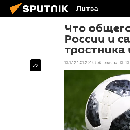
Литва
Что общего
России и с
тростника 
13:17 24.01.2018
(обновлено:
13:43