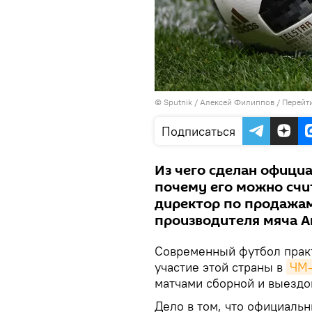
© Sputnik / Алексей Филиппов
/
Перейт
Подписаться
Из чего сделан официа
почему его можно счи
директор по продажам
производителя мяча A
Современный футбол практ
участие этой страны в
ЧМ-
матчами сборной и выездо
Дело в том, что официальны