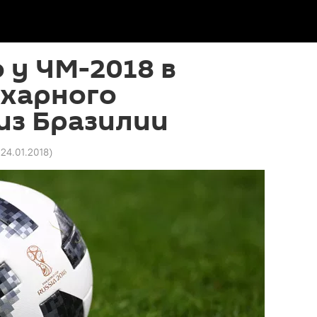
 у ЧМ-2018 в
ахарного
из Бразилии
 24.01.2018
)