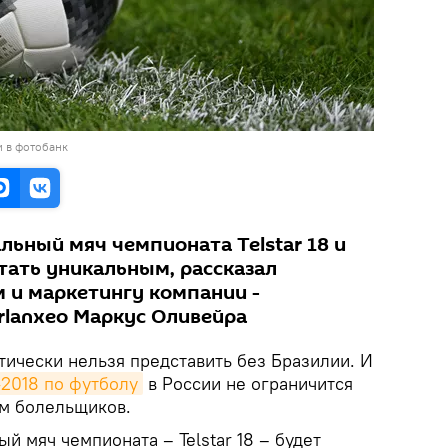
и в фотобанк
льный мяч чемпионата Telstar 18 и
тать уникальным, рассказал
 и маркетингу компании -
rlanxeo Маркус Оливейра
ически нельзя представить без Бразилии. И
2018 по футболу
в России не ограничится
м болельщиков.
й мяч чемпионата – Telstar 18 – будет