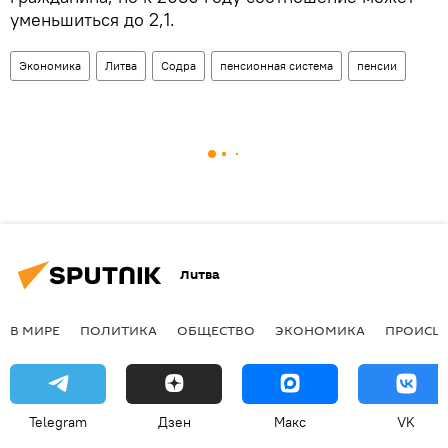
уменьшиться до 2,1.
Экономика
Литва
Содра
пенсионная система
пенсии
Литва
В МИРЕ
ПОЛИТИКА
ОБЩЕСТВО
ЭКОНОМИКА
ПРОИСШ
Telegram
Дзен
Макс
VK