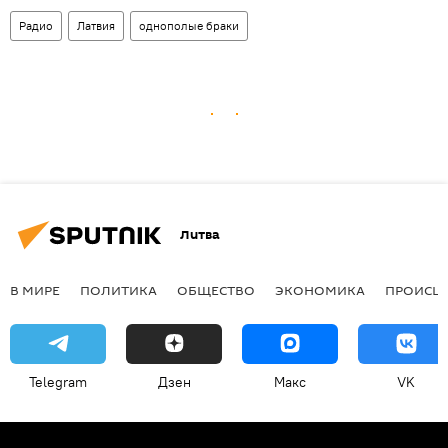
Радио
Латвия
однополые браки
Литва
В МИРЕ
ПОЛИТИКА
ОБЩЕСТВО
ЭКОНОМИКА
ПРОИСШ
Telegram
Дзен
Макс
VK