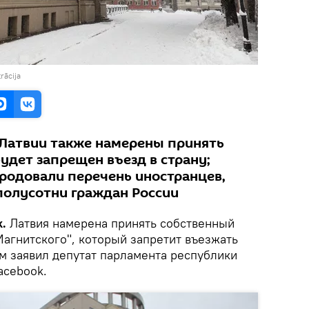
rācija
 Латвии также намерены принять
удет запрещен въезд в страну;
ародовали перечень иностранцев,
полусотни граждан России
.
Латвия намерена принять собственный
Магнитского", который запретит въезжать
ом заявил депутат парламента республики
acebook.