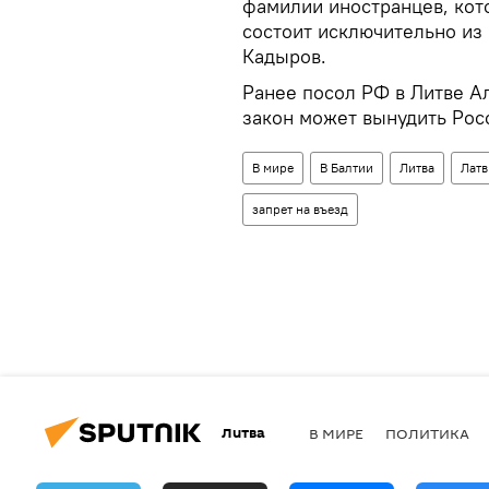
фамилии иностранцев, кот
состоит исключительно из 
Кадыров.
Ранее посол РФ в Литве А
закон может вынудить Рос
В мире
В Балтии
Литва
Латв
запрет на въезд
Литва
В МИРЕ
ПОЛИТИКА