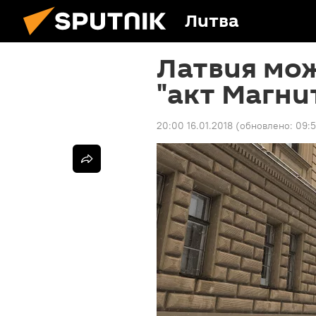
Литва
Латвия мож
"акт Магни
20:00 16.01.2018
(обновлено:
09:5