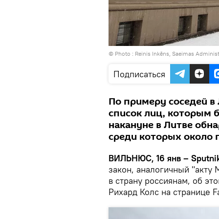
© Photo :
Reinis Inkēns, Saeimas Administ
Подписаться
По примеру соседей в
список лиц, которым б
накануне в Литве обн
среди которых около 
ВИЛЬНЮС, 16 янв – Sputnik
закон, аналогичный "акту 
в страну россиянам, об эт
Рихард Колс на странице F