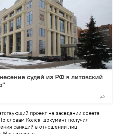
несение судей из РФ в литовский
о"
етствующий проект на заседании совета
По словам Колса, документ получил
ения санкций в отношении лиц,
я Магнитского.