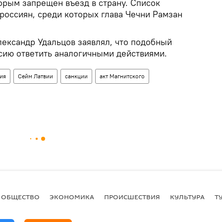
орым запрещен въезд в страну. Список
россиян, среди которых глава Чечни Рамзан
лександр Удальцов заявлял, что подобный
сию ответить аналогичными действиями.
ия
Сейм Латвии
санкции
акт Магнитского
ОБЩЕСТВО
ЭКОНОМИКА
ПРОИСШЕСТВИЯ
КУЛЬТУРА
Т