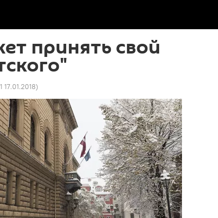
ет принять свой
тского"
1 17.01.2018
)