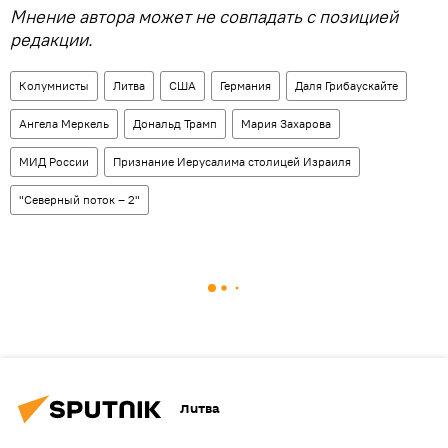
Мнение автора может не совпадать с позицией
редакции.
Колумнисты
Литва
США
Германия
Даля Грибаускайте
Ангела Меркель
Дональд Трамп
Мария Захарова
МИД России
Признание Иерусалима столицей Израиля
"Северный поток – 2"
Литва