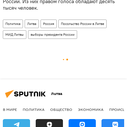
России. Из них правом голоса обладают десять
тысяч человек.
Политика
Литва
Россия
Посольство России в Литве
МИД Литвы
выборы президента России
Литва
В МИРЕ
ПОЛИТИКА
ОБЩЕСТВО
ЭКОНОМИКА
ПРОИСШ