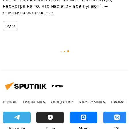
несмотря на то, что нас этим все пугают", —
отметила экстрасенс.
Радио
Литва
В МИРЕ
ПОЛИТИКА
ОБЩЕСТВО
ЭКОНОМИКА
ПРОИСШ
Telegram
Дзен
Макс
VK