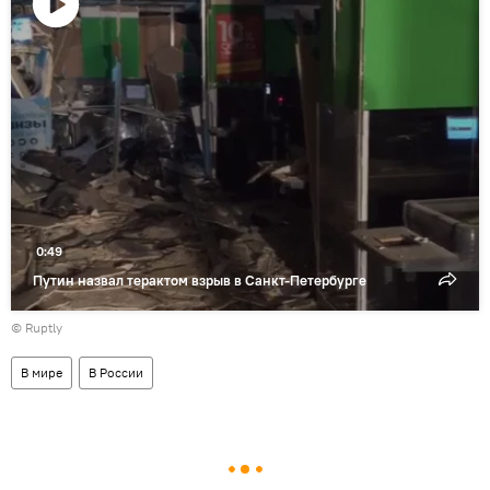
Воспроизвести
видео
0:49
Путин назвал терактом взрыв в Санкт-Петербурге
©
Ruptly
В мире
В России