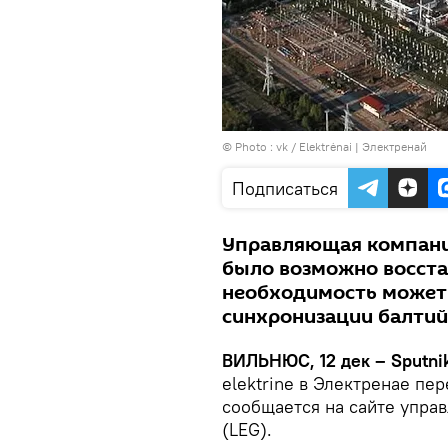
© Photo :
vk / Elektrėnai | Электренай
Подписаться
Управляющая компания
было возможно восстан
необходимость может 
синхронизации балтий
ВИЛЬНЮС, 12 дек – Sputni
elektrine в Электренае пер
сообщается на сайте упра
(LEG).