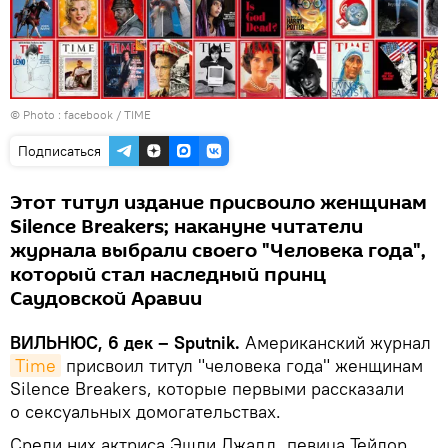
© Photo :
facebook / TIME
Подписаться
Этот титул издание присвоило женщинам
Silence Breakers; накануне читатели
журнала выбрали своего "Человека года",
который стал наследный принц
Саудовской Аравии
ВИЛЬНЮС, 6 дек – Sputnik.
Американский журнал
Time
присвоил титул "человека года" женщинам
Silence Breakers, которые первыми рассказали
о сексуальных домогательствах.
Среди них актриса Эшли Джадд, певица Тейлор