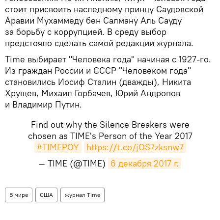
стоит присвоить наследному принцу Саудовской
Аравии Мухаммеду бен Салману Аль Сауду
за борьбу с коррупцией. В среду выбор
предстояло сделать самой редакции журнала.
Time выбирает "Человека года" начиная с 1927-го.
Из граждан России и СССР "Человеком года"
становились Иосиф Сталин (дважды), Никита
Хрущев, Михаил Горбачев, Юрий Андропов
и Владимир Путин.
Find out why the Silence Breakers were
chosen as TIME's Person of the Year 2017
#TIMEPOY
https://t.co/jOS7zksnw7
— TIME (@TIME)
6 декабря 2017 г.
В мире
США
журнал Time