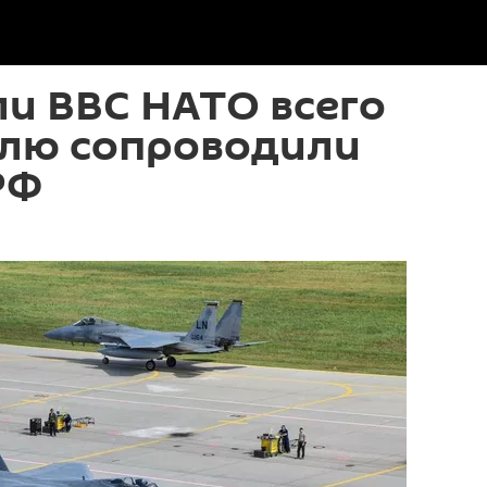
и ВВС НАТО всего
елю сопроводили
РФ