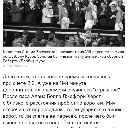
Королева Англии Елизавета II вручает приз VIII первенства мира
по футболу Кубок Золотая богиня капитану английской сборной
Роберту (Бобби) Муру
© РИА Новости
Дело в том, что основное время закончилось
при счете 2:2. А уже на 11-й минуте
дополнительного времени случилось "страшное".
После паса Алана Болла Джеффри Херст
с близкого расстояния пробил по воротам. Мяч,
отскочив от перекладины, то ли ударился о линию
ворот, то ли слегка ее пересек, после чего был
вынесен обратно в поле. Был гол или нет,