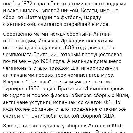
ноября 1872 года в Глазго с теми же шотландцами
и закончилась нулевой ничьей. Кстати, именно
сборная Шотландии по футболу, наряду
с английской, считается старейшей в мире.
Собственно матчи между сборными Англии
и Шотландии, Уэльса и Ирландии послужили
основой для создания в 1883 году домашнего
чемпионата Британии, который просуществовал
почти век – до 1984 года. А наличие домашнего
чемпионата стало поводом для игнорирования
англичанами первых трех чемпионатов мира.
Впервые "Три льва" приняли участие в этом
турнире в 1950 году в Бразилии. И именно здесь
их ждало и первое фиаско: обыграв сборную Чили,
англичане уступили испанцам со счетом 0:1. Но
куда более обидным стало поражение с таким же
счетом от почти любительской сборной США.
Звездный час случился у сборной Англии в 1966
году на домашнем чемпионате мира. В плей-офф