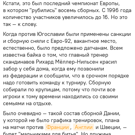
Кстати, это был последний чемпионат Европы,
в котором "рубились" восемь сборных. С 1996 года
количество участников увеличилось до 16. Но это
так — к слову.
Когда против Югославии были применены санкции
и сборную сняли с Евро-92, вакантное место,
естественно, было предложено датчанам. Всем
известна байка о том, что главный тренер
скандинавов Рихард Мёллер-Нильсен красил
забор у себя дома, когда ему позвонили
из федерации и сообщили, что в срочном порядке
надо готовить команду к турниру. Сборную
собирали по крупицам, потому что почти все
игроки к тому времени находились со своими
семьями на отдыхе.
Было очевидно — такой состав сборной Дании,
у которой не было графика тренировок, плана
на матчи против
Франции
,
Англии
и Швеции, —
будет "мальчиками для битья". Но дружина