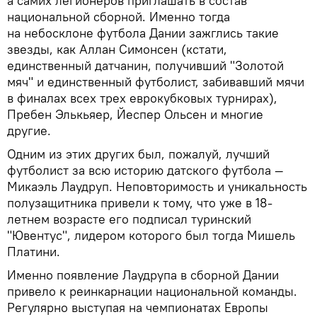
а самих легионеров приглашать в состав
национальной сборной. Именно тогда
на небосклоне футбола Дании зажглись такие
звезды, как Аллан Симонсен (кстати,
единственный датчанин, получивший "Золотой
мяч" и единственный футболист, забивавший мячи
в финалах всех трех еврокубковых турнирах),
Пребен Элькьяер, Йеспер Ольсен и многие
другие.
Одним из этих других был, пожалуй, лучший
футболист за всю историю датского футбола —
Микаэль Лаудруп. Неповторимость и уникальность
полузащитника привели к тому, что уже в 18-
летнем возрасте его подписал туринский
"Ювентус", лидером которого был тогда Мишель
Платини.
Именно появление Лаудрупа в сборной Дании
привело к реинкарнации национальной команды.
Регулярно выступая на чемпионатах Европы