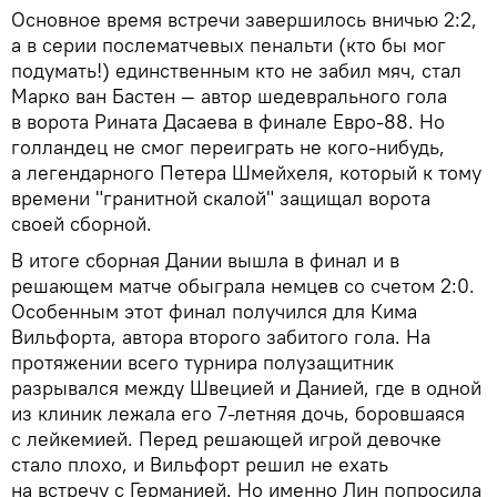
Основное время встречи завершилось вничью 2:2,
а в серии послематчевых пенальти (кто бы мог
подумать!) единственным кто не забил мяч, стал
Марко ван Бастен — автор шедеврального гола
в ворота Рината Дасаева в финале Евро-88. Но
голландец не смог переиграть не кого-нибудь,
а легендарного Петера Шмейхеля, который к тому
времени "гранитной скалой" защищал ворота
своей сборной.
В итоге сборная Дании вышла в финал и в
решающем матче обыграла немцев со счетом 2:0.
Особенным этот финал получился для Кима
Вильфорта, автора второго забитого гола. На
протяжении всего турнира полузащитник
разрывался между Швецией и Данией, где в одной
из клиник лежала его 7-летняя дочь, боровшаяся
с лейкемией. Перед решающей игрой девочке
стало плохо, и Вильфорт решил не ехать
на встречу с Германией. Но именно Лин попросила