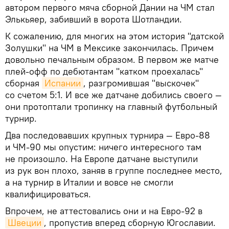
автором первого мяча сборной Дании на ЧМ стал
Элькьяер, забивший в ворота Шотландии.
К сожалению, для многих на этом история "датской
Золушки" на ЧМ в Мексике закончилась. Причем
довольно печальным образом. В первом же матче
плей-офф по дебютантам "катком проехалась"
сборная
Испании
, разгромившая "выскочек"
со счетом 5:1. И все же датчане добились своего —
они протоптали тропинку на главный футбольный
турнир.
Два последовавших крупных турнира — Евро-88
и ЧМ-90 мы опустим: ничего интересного там
не произошло. На Европе датчане выступили
из рук вон плохо, заняв в группе последнее место,
а на турнир в Италии и вовсе не смогли
квалифицироваться.
Впрочем, не аттестовались они и на Евро-92 в
Швеции
, пропустив вперед сборную Югославии.