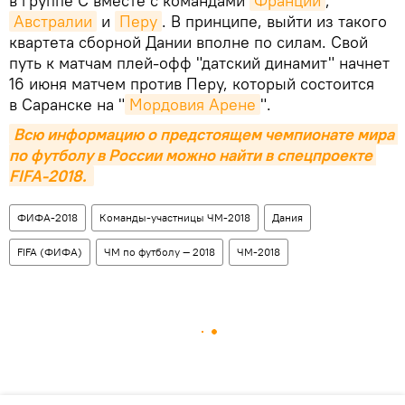
в группе С вместе с командами
Франции
,
Австралии
и
Перу
. В принципе, выйти из такого
квартета сборной Дании вполне по силам. Свой
путь к матчам плей-офф "датский динамит" начнет
16 июня матчем против Перу, который состоится
в Саранске на "
Мордовия Арене
".
Всю информацию о предстоящем чемпионате мира 
по футболу в России можно найти в спецпроекте 
FIFA-2018. 
ФИФА-2018
Команды-участницы ЧМ-2018
Дания
FIFA (ФИФА)
ЧМ по футболу — 2018
ЧМ-2018