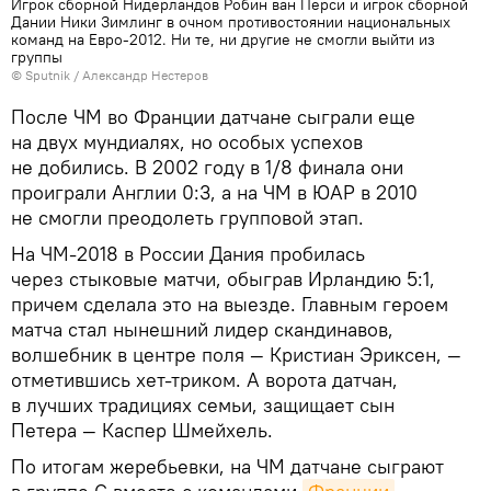
Игрок сборной Нидерландов Робин ван Перси и игрок сборной
Дании Ники Зимлинг в очном противостоянии национальных
команд на Евро-2012. Ни те, ни другие не смогли выйти из
группы
© Sputnik / Александр Нестеров
После ЧМ во Франции датчане сыграли еще
на двух мундиалях, но особых успехов
не добились. В 2002 году в 1/8 финала они
проиграли Англии 0:3, а на ЧМ в ЮАР в 2010
не смогли преодолеть групповой этап.
На ЧМ-2018 в России Дания пробилась
через стыковые матчи, обыграв Ирландию 5:1,
причем сделала это на выезде. Главным героем
матча стал нынешний лидер скандинавов,
волшебник в центре поля — Кристиан Эриксен, —
отметившись хет-триком. А ворота датчан,
в лучших традициях семьи, защищает сын
Петера — Каспер Шмейхель.
По итогам жеребьевки, на ЧМ датчане сыграют