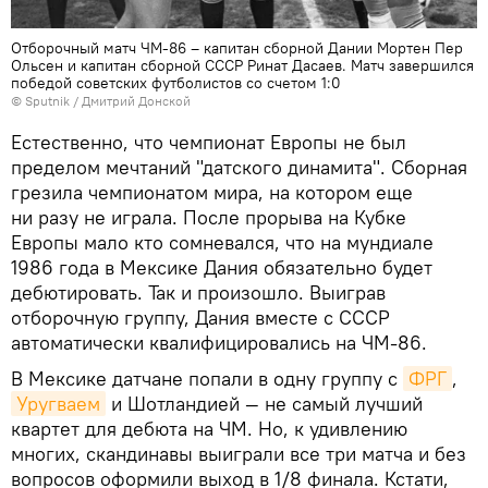
Отборочный матч ЧМ-86 – капитан сборной Дании Мортен Пер
Ольсен и капитан сборной СССР Ринат Дасаев. Матч завершился
победой советских футболистов со счетом 1:0
© Sputnik / Дмитрий Донской
Естественно, что чемпионат Европы не был
пределом мечтаний "датского динамита". Сборная
грезила чемпионатом мира, на котором еще
ни разу не играла. После прорыва на Кубке
Европы мало кто сомневался, что на мундиале
1986 года в Мексике Дания обязательно будет
дебютировать. Так и произошло. Выиграв
отборочную группу, Дания вместе с СССР
автоматически квалифицировались на ЧМ-86.
В Мексике датчане попали в одну группу с
ФРГ
,
Уругваем
и Шотландией — не самый лучший
квартет для дебюта на ЧМ. Но, к удивлению
многих, скандинавы выиграли все три матча и без
вопросов оформили выход в 1/8 финала. Кстати,